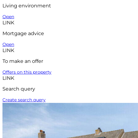
Living environment
Open
LINK
Mortgage advice
Open
LINK
To make an offer
Offers on this property
LINK
Search query
Create search query